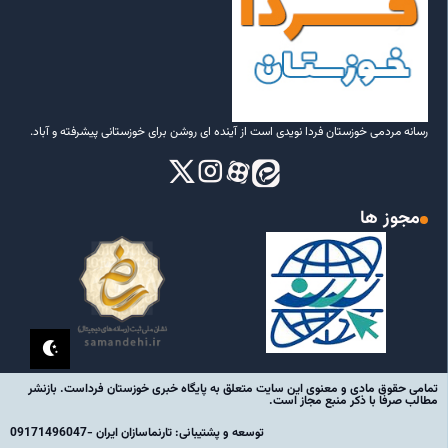
رسانه مردمی خوزستان فردا نویدی است از آینده ای روشن برای خوزستانی پیشرفته و آباد.
مجوز ها
تمامی حقوق مادی و معنوی این سایت متعلق به پایگاه خبری خوزستان فرداست. بازنشر
مطالب صرفا با ذکر منبع مجاز است.
توسعه و پشتیبانی: تارنماسازان ایران -09171496047